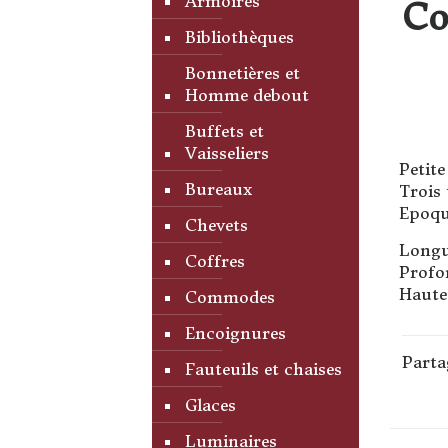
Armoires
Co
Bibliothèques
Bonnetières et
Homme debout
Buffets et
Vaisseliers
Petit
Bureaux
Trois 
Epoqu
Chevets
Longu
Coffres
Profo
Haute
Commodes
Encoignures
Parta
Fauteuils et chaises
Glaces
Luminaires