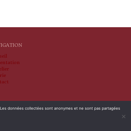
IGATION
eil
entation
elier
rie
tact
ite. Les données collectées sont anonymes et ne sont pas partagées