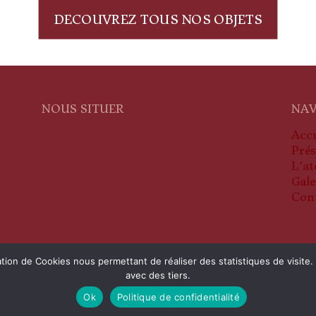
DECOUVREZ TOUS NOS OBJETS
NOUS SITUER
NAV
Accu
Prés
L'at
Gale
Con
isation de Cookies nous permettant de réaliser des statistiques de vis
avec des tiers.
servés |
Mentions légales
|
Une réalisation Agence NGA
Ok
Politique de confidentialité