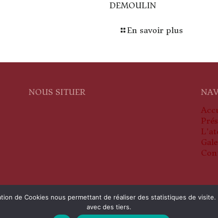
DEMOULIN
En savoir plus
NOUS SITUER
NAV
Accu
Prés
L'at
Gale
Con
isation de Cookies nous permettant de réaliser des statistiques de vis
avec des tiers.
servés |
Mentions légales
|
Une réalisation Agence NGA