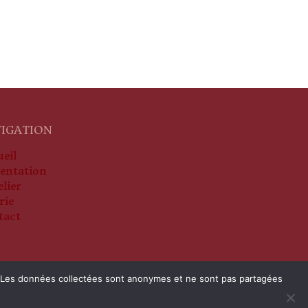
IGATION
eil
entation
elier
rie
tact
ite. Les données collectées sont anonymes et ne sont pas partagées