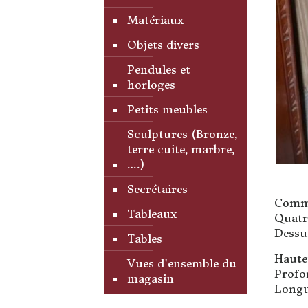
Matériaux
Objets divers
Pendules et
horloges
Petits meubles
Sculptures (Bronze,
terre cuite, marbre,
….)
Secrétaires
Commo
Tableaux
Quatre
Dessu
Tables
Haute
Vues d'ensemble du
Profo
magasin
Longu