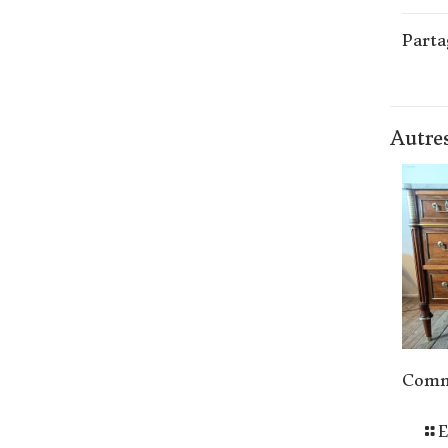
Parta
Autres
Comm
E