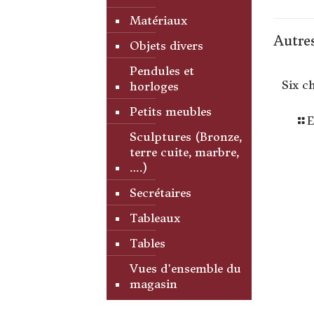
Matériaux
Autres
Objets divers
Pendules et
Six c
horloges
Petits meubles
E
Sculptures (Bronze,
terre cuite, marbre,
….)
Secrétaires
Tableaux
Tables
Vues d'ensemble du
magasin