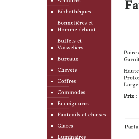
Armoires
Fa
Bibliothèques
Bonnetières et
Homme debout
Buffets et
Vaisseliers
Paire 
Bureaux
Garnit
Chevets
Haute
Profo
Coffres
Large
Commodes
Prix
:
Encoignures
Fauteuils et chaises
Glaces
Parta
Luminaires